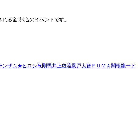
される全5試合のイベントです。
ランザム★ヒロシ
竜剛馬
井上彪流
風戸大智
ＦＵＭＡ
関根龍一
下