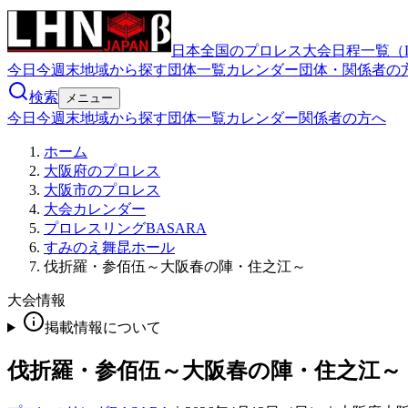
日本全国のプロレス大会日程一覧（
今日
今週末
地域から探す
団体一覧
カレンダー
団体・関係者の
検索
メニュー
今日
今週末
地域から探す
団体一覧
カレンダー
関係者の方へ
ホーム
大阪府のプロレス
大阪市のプロレス
大会カレンダー
プロレスリングBASARA
すみのえ舞昆ホール
伐折羅・参佰伍～大阪春の陣・住之江～
大会情報
掲載情報について
伐折羅・参佰伍～大阪春の陣・住之江～