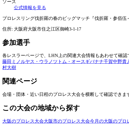
ソース
公式情報を見る
プロレスリング伐折羅の春のビッグマッチ『伐折羅・参佰伍
住所:
大阪府大阪市住之江区御崎3-1-17
参加選手
各レスラーページで、LHN上の関連大会情報もあわせて確認
藤田ミノル
ヤス・ウラノ
ツトム・オースギ
バナナ千賀
中野貴
村大樹
関連ページ
会場・団体・近い日程のプロレス大会を横断して確認できま
この大会の地域から探す
大阪のプロレス大会
大阪市のプロレス大会
今月の大阪のプロ