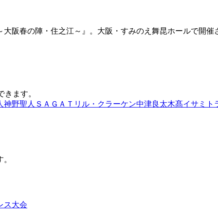
～大阪春の陣・住之江～』。大阪・すみのえ舞昆ホールで開催
できます。
人
神野聖人
ＳＡＧＡＴ
リル・クラーケン
中津良太
木髙イサミ
ト
す。
レス大会