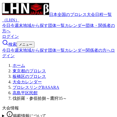
日本全国のプロレス大会日程一覧
（LHN）
今日
今週末
地域から探す
団体一覧
カレンダー
団体・関係者の
方へ
ログイン
検索
メニュー
今日
今週末
地域から探す
団体一覧
カレンダー
関係者の方へ
ロ
グイン
ホーム
東京都のプロレス
板橋区のプロレス
大会カレンダー
プロレスリングBASARA
高島平区民館
伐折羅・参佰拾捌～鷹狩35～
大会情報
掲載情報について