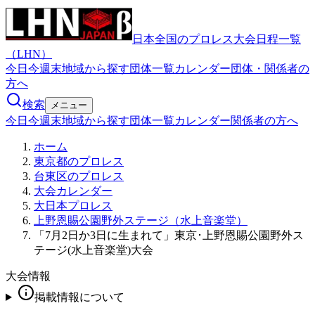
日本全国のプロレス大会日程一覧
（LHN）
今日
今週末
地域から探す
団体一覧
カレンダー
団体・関係者の
方へ
検索
メニュー
今日
今週末
地域から探す
団体一覧
カレンダー
関係者の方へ
ホーム
東京都のプロレス
台東区のプロレス
大会カレンダー
大日本プロレス
上野恩賜公園野外ステージ（水上音楽堂）
「7月2日か3日に生まれて」東京･上野恩賜公園野外ス
テージ(水上音楽堂)大会
大会情報
掲載情報について