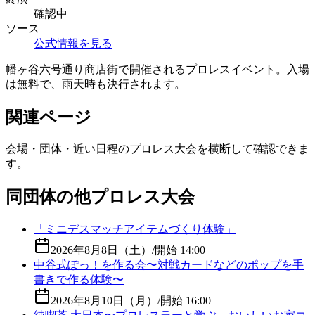
確認中
ソース
公式情報を見る
幡ヶ谷六号通り商店街で開催されるプロレスイベント。入場
は無料で、雨天時も決行されます。
関連ページ
会場・団体・近い日程のプロレス大会を横断して確認できま
す。
同団体の他プロレス大会
「ミニデスマッチアイテムづくり体験」
2026年8月8日（土）
/
開始 14:00
中谷式ぽっ！を作る会〜対戦カードなどのポップを手
書きで作る体験〜
2026年8月10日（月）
/
開始 16:00