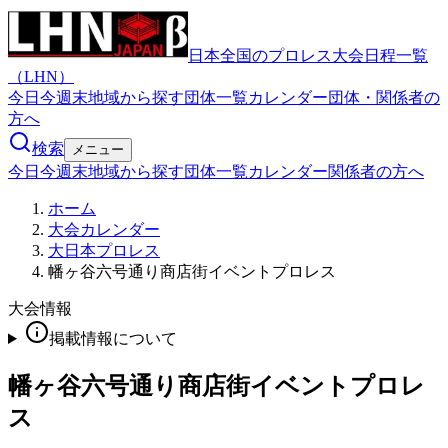
日本全国のプロレス大会日程一覧
（LHN）
今日
今週末
地域から探す
団体一覧
カレンダー
団体・関係者の
方へ
検索
メニュー
今日
今週末
地域から探す
団体一覧
カレンダー
関係者の方へ
ホーム
大会カレンダー
大日本プロレス
幡ヶ谷六号通り商店街イベントプロレス
大会情報
掲載情報について
幡ヶ谷六号通り商店街イベントプロレ
ス