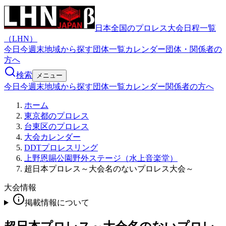
日本全国のプロレス大会日程一覧
（LHN）
今日
今週末
地域から探す
団体一覧
カレンダー
団体・関係者の
方へ
検索
メニュー
今日
今週末
地域から探す
団体一覧
カレンダー
関係者の方へ
ホーム
東京都のプロレス
台東区のプロレス
大会カレンダー
DDTプロレスリング
上野恩賜公園野外ステージ（水上音楽堂）
超日本プロレス～大会名のないプロレス大会～
大会情報
掲載情報について