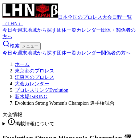
日本全国のプロレス大会日程一覧
（LHN）
今日
今週末
地域から探す
団体一覧
カレンダー
団体・関係者の
方へ
検索
メニュー
今日
今週末
地域から探す
団体一覧
カレンダー
関係者の方へ
ホーム
東京都のプロレス
江東区のプロレス
大会カレンダー
プロレスリングEvolution
新木場1stRING
Evolution Strong Women's Champion 選手権試合
大会情報
掲載情報について