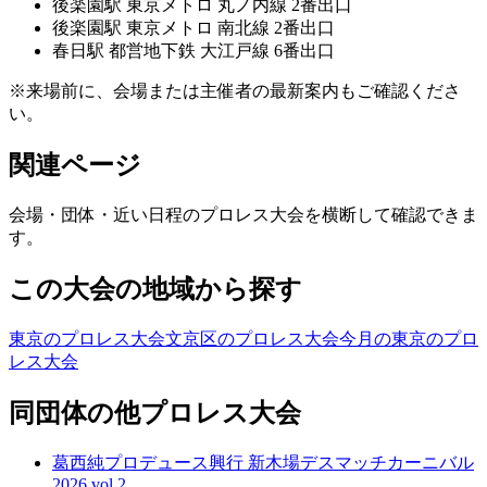
後楽園
駅
東京メトロ 丸ノ内線 2番出口
後楽園
駅
東京メトロ 南北線 2番出口
春日
駅
都営地下鉄 大江戸線 6番出口
※来場前に、会場または主催者の最新案内もご確認くださ
い。
関連ページ
会場・団体・近い日程のプロレス大会を横断して確認できま
す。
この大会の地域から探す
東京のプロレス大会
文京区のプロレス大会
今月の東京のプロ
レス大会
同団体の他プロレス大会
葛西純プロデュース興行 新木場デスマッチカーニバル
2026 vol.2