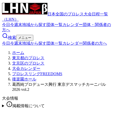
日本全国のプロレス大会日程一覧
（LHN）
今日
今週末
地域から探す
団体一覧
カレンダー
団体・関係者の
方へ
検索
メニュー
今日
今週末
地域から探す
団体一覧
カレンダー
関係者の方へ
ホーム
東京都のプロレス
文京区のプロレス
大会カレンダー
プロレスリングFREEDOMS
後楽園ホール
葛西純プロデュース興行 東京デスマッチカーニバル
2026 vol.2
大会情報
掲載情報について