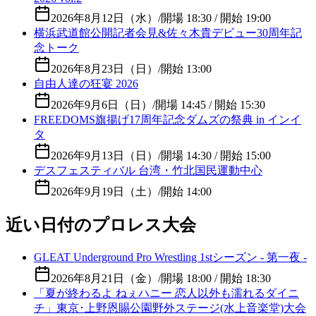
2026年8月12日（水）
/
開場 18:30 / 開始 19:00
横浜武道館公開記者会見&佐々木貴デビュー30周年記
念トーク
2026年8月23日（日）
/
開始 13:00
自由人達の狂宴 2026
2026年9月6日（日）
/
開場 14:45 / 開始 15:30
FREEDOMS旗揚げ17周年記念ダムズの祭典 in インイ
タ
2026年9月13日（日）
/
開場 14:30 / 開始 15:00
デスフェスティバル 台湾・竹北国民運動中心
2026年9月19日（土）
/
開始 14:00
近い日付のプロレス大会
GLEAT Underground Pro Wrestling 1stシーズン - 第一夜 -
2026年8月21日（金）
/
開場 18:00 / 開始 18:30
「夏が終わるよ ねぇハニー 恋人以外も濡れるダイニ
チ」東京･上野恩賜公園野外ステージ(水上音楽堂)大会