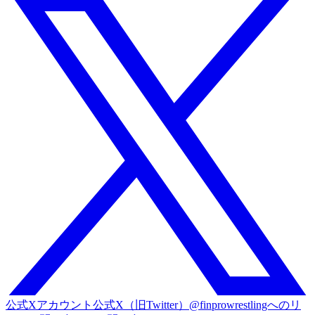
公式Xアカウント
公式X（旧Twitter）@finprowrestlingへのリ