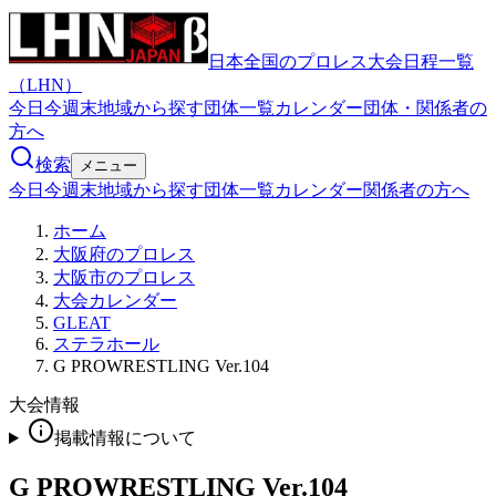
日本全国のプロレス大会日程一覧
（LHN）
今日
今週末
地域から探す
団体一覧
カレンダー
団体・関係者の
方へ
検索
メニュー
今日
今週末
地域から探す
団体一覧
カレンダー
関係者の方へ
ホーム
大阪府のプロレス
大阪市のプロレス
大会カレンダー
GLEAT
ステラホール
G PROWRESTLING Ver.104
大会情報
掲載情報について
G PROWRESTLING Ver.104