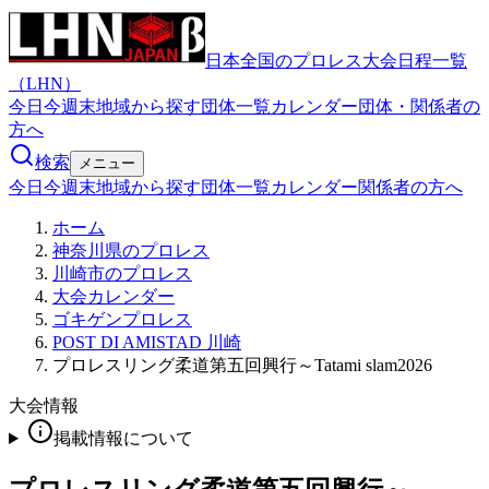
日本全国のプロレス大会日程一覧
（LHN）
今日
今週末
地域から探す
団体一覧
カレンダー
団体・関係者の
方へ
検索
メニュー
今日
今週末
地域から探す
団体一覧
カレンダー
関係者の方へ
ホーム
神奈川県のプロレス
川崎市のプロレス
大会カレンダー
ゴキゲンプロレス
POST DI AMISTAD 川崎
プロレスリング柔道第五回興行～Tatami slam2026
大会情報
掲載情報について