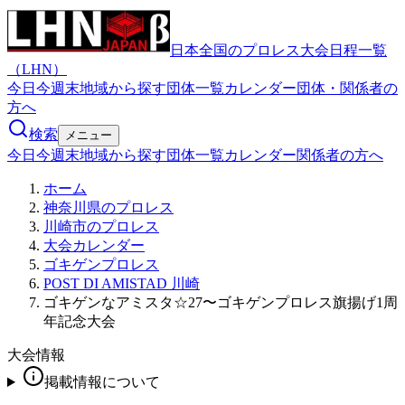
日本全国のプロレス大会日程一覧
（LHN）
今日
今週末
地域から探す
団体一覧
カレンダー
団体・関係者の
方へ
検索
メニュー
今日
今週末
地域から探す
団体一覧
カレンダー
関係者の方へ
ホーム
神奈川県のプロレス
川崎市のプロレス
大会カレンダー
ゴキゲンプロレス
POST DI AMISTAD 川崎
ゴキゲンなアミスタ☆27〜ゴキゲンプロレス旗揚げ1周
年記念大会
大会情報
掲載情報について