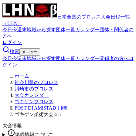
日本全国のプロレス大会日程一覧
（LHN）
今日
今週末
地域から探す
団体一覧
カレンダー
団体・関係者の
方へ
ログイン
検索
メニュー
今日
今週末
地域から探す
団体一覧
カレンダー
関係者の方へ
ロ
グイン
ホーム
神奈川県のプロレス
川崎市のプロレス
大会カレンダー
ゴキゲンプロレス
POST DI AMISTAD 川崎
ゴキゲン柔術大会☆5
大会情報
掲載情報について