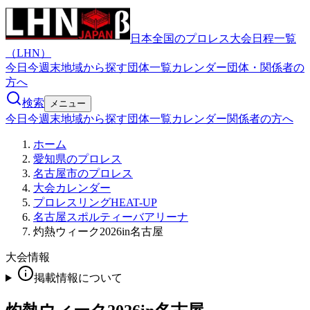
日本全国のプロレス大会日程一覧
（LHN）
今日
今週末
地域から探す
団体一覧
カレンダー
団体・関係者の
方へ
検索
メニュー
今日
今週末
地域から探す
団体一覧
カレンダー
関係者の方へ
ホーム
愛知県のプロレス
名古屋市のプロレス
大会カレンダー
プロレスリングHEAT-UP
名古屋スポルティーバアリーナ
灼熱ウィーク2026in名古屋
大会情報
掲載情報について