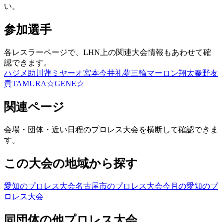
い。
参加選手
各レスラーページで、LHN上の関連大会情報もあわせて確
認できます。
ハジメ
助川蓮
ミヤーオ宮本
今井礼夢
三輪マーロン翔太
秦野友
貴
TAMURA☆GENE☆
関連ページ
会場・団体・近い日程のプロレス大会を横断して確認できま
す。
この大会の地域から探す
愛知のプロレス大会
名古屋市のプロレス大会
今月の愛知のプ
ロレス大会
同団体の他プロレス大会