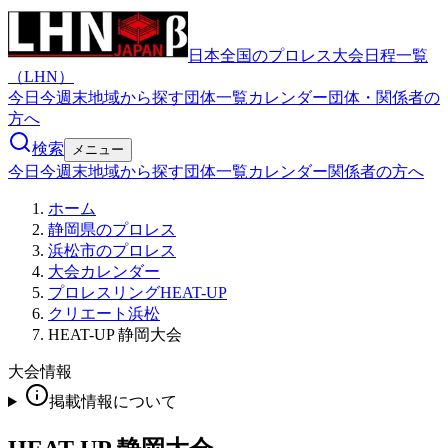
日本全国のプロレス大会日程一覧
（LHN）
今日
今週末
地域から探す
団体一覧
カレンダー
団体・関係者の
方へ
検索
メニュー
今日
今週末
地域から探す
団体一覧
カレンダー
関係者の方へ
ホーム
静岡県のプロレス
浜松市のプロレス
大会カレンダー
プロレスリングHEAT-UP
クリエート浜松
HEAT-UP 静岡大会
大会情報
掲載情報について