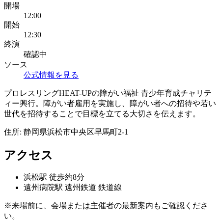
開場
12:00
開始
12:30
終演
確認中
ソース
公式情報を見る
プロレスリングHEAT-UPの障がい福祉 青少年育成チャリテ
ィー興行。障がい者雇用を実施し、障がい者への招待や若い
世代を招待することで目標を立てる大切さを伝えます。
住所:
静岡県浜松市中央区早馬町2-1
アクセス
浜松
駅
徒歩約8分
遠州病院
駅
遠州鉄道 鉄道線
※来場前に、会場または主催者の最新案内もご確認くださ
い。