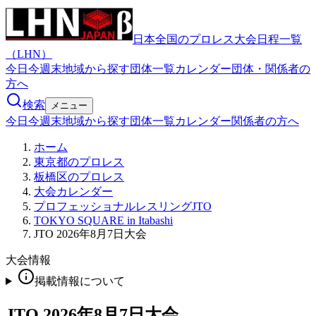
日本全国のプロレス大会日程一覧
（LHN）
今日
今週末
地域から探す
団体一覧
カレンダー
団体・関係者の
方へ
検索
メニュー
今日
今週末
地域から探す
団体一覧
カレンダー
関係者の方へ
ホーム
東京都のプロレス
板橋区のプロレス
大会カレンダー
プロフェッショナルレスリングJTO
TOKYO SQUARE in Itabashi
JTO 2026年8月7日大会
大会情報
掲載情報について
JTO 2026年8月7日大会