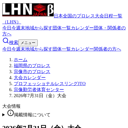
日本全国のプロレス大会日程一覧
（LHN）
今日
今週末
地域から探す
団体一覧
カレンダー
団体・関係者の
方へ
検索
メニュー
今日
今週末
地域から探す
団体一覧
カレンダー
関係者の方へ
ホーム
福岡県のプロレス
宗像市のプロレス
大会カレンダー
プロフェッショナルレスリングJTO
宗像勤労者体育センター
2026年7月31日（金）大会
大会情報
掲載情報について