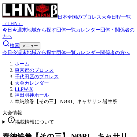
日本全国のプロレス大会日程一覧
（LHN）
今日
今週末
地域から探す
団体一覧
カレンダー
団体・関係者の
方へ
検索
メニュー
今日
今週末
地域から探す
団体一覧
カレンダー
関係者の方へ
ホーム
東京都のプロレス
千代田区のプロレス
大会カレンダー
LLPW-X
神田明神ホール
奉納絵巻【その三】 NØRI、キャサリン.誕生祭
大会情報
掲載情報について
奉納絵巻【その三】 NØRI、キャサリ