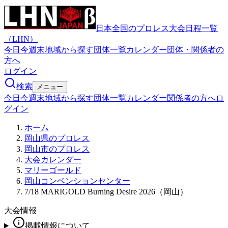
日本全国のプロレス大会日程一覧
（LHN）
今日
今週末
地域から探す
団体一覧
カレンダー
団体・関係者の
方へ
ログイン
検索
メニュー
今日
今週末
地域から探す
団体一覧
カレンダー
関係者の方へ
ロ
グイン
ホーム
岡山県のプロレス
岡山市のプロレス
大会カレンダー
マリーゴールド
岡山コンベンションセンター
7/18 MARIGOLD Burning Desire 2026（岡山）
大会情報
掲載情報について