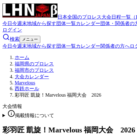
日本全国のプロレス大会日程一覧（
今日
今週末
地域から探す
団体一覧
カレンダー
団体・関係者の
ログイン
検索
メニュー
今日
今週末
地域から探す
団体一覧
カレンダー
関係者の方へ
ロ
ホーム
福岡県のプロレス
福岡市のプロレス
大会カレンダー
Marvelous
西鉄ホール
彩羽匠 凱旋！Marvelous 福岡大会 2026
大会情報
掲載情報について
彩羽匠 凱旋！Marvelous 福岡大会 2026