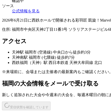
確認中
ソース
公式情報を見る
2026年6月21日に西鉄ホールで開催される彩羽匠 凱旋！Marve
住所:
福岡市中央区天神2丁目11番3号 ソラリアステージビル6
アクセス
天神
駅
福岡市 (空港線) 中央口から徒歩約3分
天神南
駅
福岡市 (七隈線) 徒歩約7分
西鉄福岡（天神）
駅
西日本鉄道 天神大牟田線 北口
※来場前に、会場または主催者の最新案内もご確認ください
福岡
の大会情報をメールで受け取る
新しく追加された大会や今週末の大会を、
毎週木曜日の朝
に
受信状態を確認しています