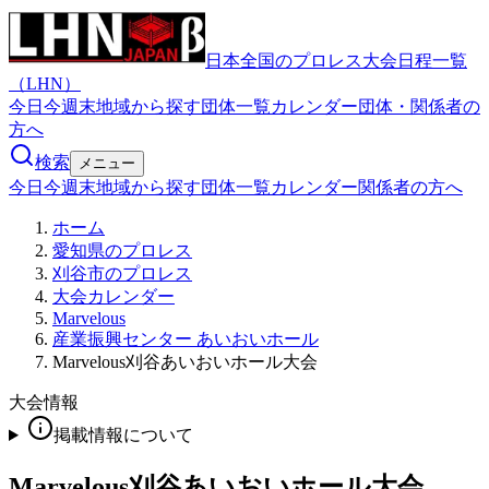
日本全国のプロレス大会日程一覧
（LHN）
今日
今週末
地域から探す
団体一覧
カレンダー
団体・関係者の
方へ
検索
メニュー
今日
今週末
地域から探す
団体一覧
カレンダー
関係者の方へ
ホーム
愛知県のプロレス
刈谷市のプロレス
大会カレンダー
Marvelous
産業振興センター あいおいホール
Marvelous刈谷あいおいホール大会
大会情報
掲載情報について
Marvelous刈谷あいおいホール大会