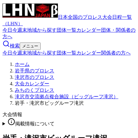
日本全国のプロレス大会日程一覧
（LHN）
今日
今週末
地域から探す
団体一覧
カレンダー
団体・関係者の
方へ
検索
メニュー
今日
今週末
地域から探す
団体一覧
カレンダー
関係者の方へ
ホーム
岩手県のプロレス
滝沢市のプロレス
大会カレンダー
みちのくプロレス
滝沢市交流拠点複合施設（ビッグルーフ滝沢）
岩手・滝沢市ビッグルーフ滝沢
大会情報
掲載情報について