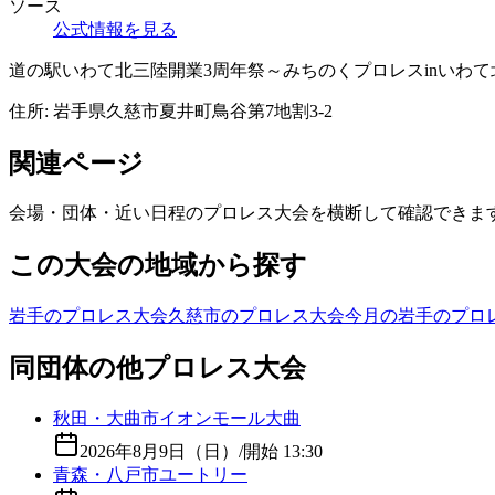
ソース
公式情報を見る
道の駅いわて北三陸開業3周年祭～みちのくプロレスinいわて
住所:
岩手県久慈市夏井町鳥谷第7地割3-2
関連ページ
会場・団体・近い日程のプロレス大会を横断して確認できま
この大会の地域から探す
岩手のプロレス大会
久慈市のプロレス大会
今月の岩手のプロ
同団体の他プロレス大会
秋田・大曲市イオンモール大曲
2026年8月9日（日）
/
開始 13:30
青森・八戸市ユートリー