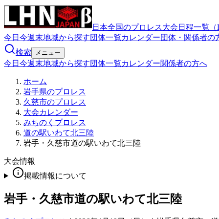
日本全国のプロレス大会日程一覧（
今日
今週末
地域から探す
団体一覧
カレンダー
団体・関係者の
検索
メニュー
今日
今週末
地域から探す
団体一覧
カレンダー
関係者の方へ
ホーム
岩手県のプロレス
久慈市のプロレス
大会カレンダー
みちのくプロレス
道の駅いわて北三陸
岩手・久慈市道の駅いわて北三陸
大会情報
掲載情報について
岩手・久慈市道の駅いわて北三陸