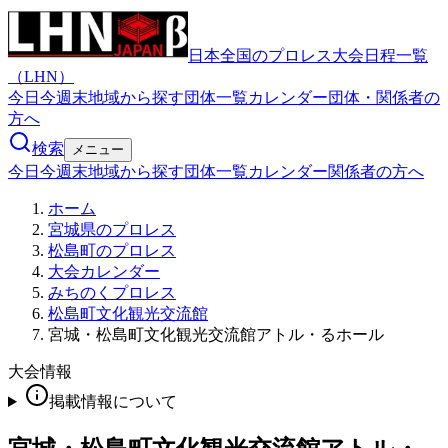
日本全国のプロレス大会日程一覧
（LHN）
今日
今週末
地域から探す
団体一覧
カレンダー
団体・関係者の
方へ
検索
メニュー
今日
今週末
地域から探す
団体一覧
カレンダー
関係者の方へ
ホーム
宮城県のプロレス
松島町のプロレス
大会カレンダー
みちのくプロレス
松島町文化観光交流館
宮城・松島町文化観光交流館アトル・るホール
大会情報
掲載情報について