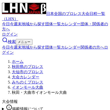
日本全国のプロレス大会日程一覧
（LHN）
今日
今週末
地域から探す
団体一覧
カレンダー
団体・関係者の
方へ
ログイン
検索
メニュー
今日
今週末
地域から探す
団体一覧
カレンダー
関係者の方へ
ロ
グイン
ホーム
秋田県のプロレス
大仙市のプロレス
大会カレンダー
みちのくプロレス
イオンモール大曲
秋田・大曲市イオンモール大曲
大会情報
掲載情報について