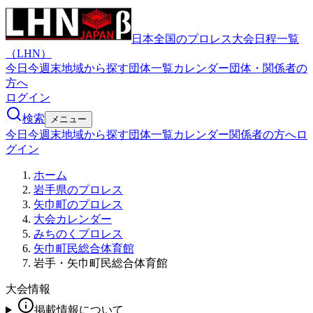
日本全国のプロレス大会日程一覧
（LHN）
今日
今週末
地域から探す
団体一覧
カレンダー
団体・関係者の
方へ
ログイン
検索
メニュー
今日
今週末
地域から探す
団体一覧
カレンダー
関係者の方へ
ロ
グイン
ホーム
岩手県のプロレス
矢巾町のプロレス
大会カレンダー
みちのくプロレス
矢巾町民総合体育館
岩手・矢巾町民総合体育館
大会情報
掲載情報について