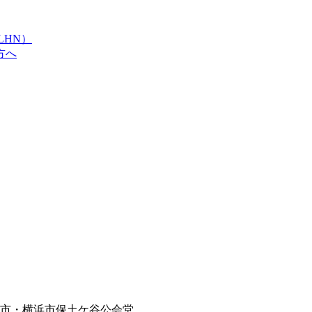
LHN）
方へ
横浜市・横浜市保土ケ谷公会堂