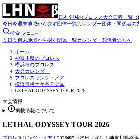
日本全国のプロレス大会日程一覧（
今日
今週末
地域から探す
団体一覧
カレンダー
団体・関係者の
検索
メニュー
今日
今週末
地域から探す
団体一覧
カレンダー
関係者の方へ
ホーム
神奈川県のプロレス
横浜市のプロレス
大会カレンダー
プロレスリング・ノア
横浜市保土ケ谷公会堂
LETHAL ODYSSEY TOUR 2026
大会情報
掲載情報について
LETHAL ODYSSEY TOUR 2026
プロレスリング・ノア
｜
2026年7月29日（水）｜神奈川県