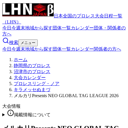
日本全国のプロレス大会日程一覧
（LHN）
今日
今週末
地域から探す
団体一覧
カレンダー
団体・関係者の
方へ
検索
メニュー
今日
今週末
地域から探す
団体一覧
カレンダー
関係者の方へ
ホーム
静岡県のプロレス
沼津市のプロレス
大会カレンダー
プロレスリング・ノア
キラメッセぬまづ
メルカリPresents NEO GLOBAL TAG LEAGUE 2026
大会情報
掲載情報について