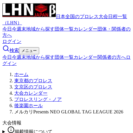
日本全国のプロレス大会日程一覧
（LHN）
今日
今週末
地域から探す
団体一覧
カレンダー
団体・関係者の
方へ
ログイン
検索
メニュー
今日
今週末
地域から探す
団体一覧
カレンダー
関係者の方へ
ロ
グイン
ホーム
東京都のプロレス
文京区のプロレス
大会カレンダー
プロレスリング・ノア
後楽園ホール
メルカリPresents NEO GLOBAL TAG LEAGUE 2026
大会情報
掲載情報について