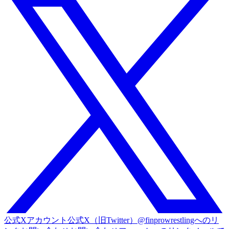
公式Xアカウント
公式X（旧Twitter）@finprowrestlingへのリ