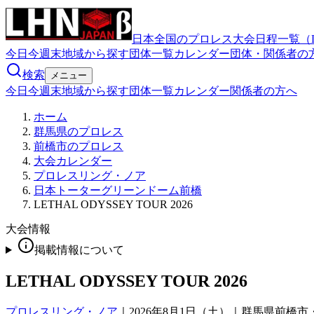
日本全国のプロレス大会日程一覧（
今日
今週末
地域から探す
団体一覧
カレンダー
団体・関係者の
検索
メニュー
今日
今週末
地域から探す
団体一覧
カレンダー
関係者の方へ
ホーム
群馬県のプロレス
前橋市のプロレス
大会カレンダー
プロレスリング・ノア
日本トーターグリーンドーム前橋
LETHAL ODYSSEY TOUR 2026
大会情報
掲載情報について
LETHAL ODYSSEY TOUR 2026
プロレスリング・ノア
｜
2026年8月1日（土）｜群馬県前橋