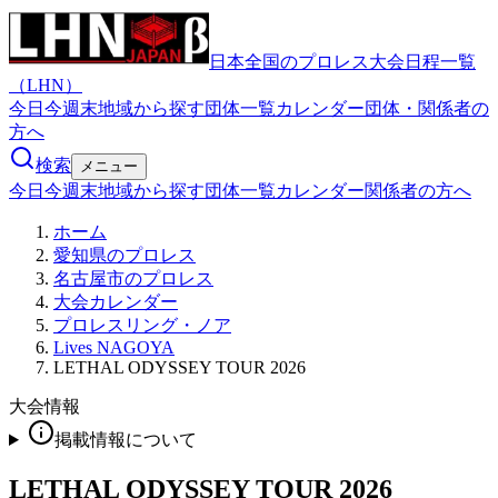
日本全国のプロレス大会日程一覧
（LHN）
今日
今週末
地域から探す
団体一覧
カレンダー
団体・関係者の
方へ
検索
メニュー
今日
今週末
地域から探す
団体一覧
カレンダー
関係者の方へ
ホーム
愛知県のプロレス
名古屋市のプロレス
大会カレンダー
プロレスリング・ノア
Lives NAGOYA
LETHAL ODYSSEY TOUR 2026
大会情報
掲載情報について
LETHAL ODYSSEY TOUR 2026