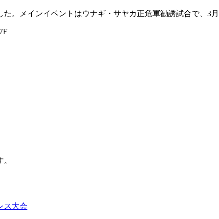
した。メインイベントはウナギ・サヤカ正危軍勧誘試合で、3月
7F
。
す。
レス大会