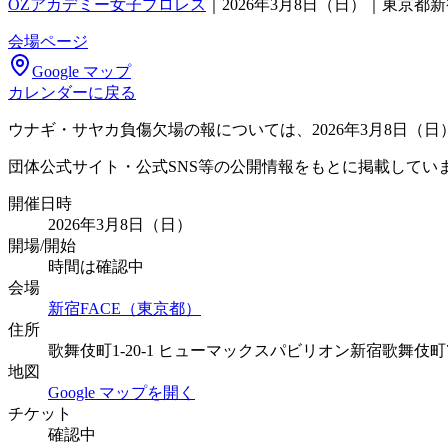
OZアカデミー女子プロレス
｜
2026年3月8日（日）｜東京都新
会場ページ
Google マップ
カレンダーに戻る
ウナギ・サヤカ負傷欠場の報については、2026年3月8日（
団体公式サイト・公式SNS等の公開情報をもとに掲載してい
開催日時
2026年3月8日（日）
開場/開始
時間は確認中
会場
新宿FACE（東京都）
住所
歌舞伎町1-20-1 ヒューマックスパビリオン新宿歌舞伎町
地図
Google マップを開く
チケット
確認中