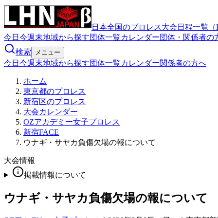
日本全国のプロレス大会日程一覧（
今日
今週末
地域から探す
団体一覧
カレンダー
団体・関係者の
検索
メニュー
今日
今週末
地域から探す
団体一覧
カレンダー
関係者の方へ
ホーム
東京都のプロレス
新宿区のプロレス
大会カレンダー
OZアカデミー女子プロレス
新宿FACE
ウナギ・サヤカ負傷欠場の報について
大会情報
掲載情報について
ウナギ・サヤカ負傷欠場の報について