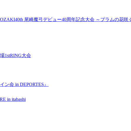
 OZAKI40th 尾崎魔弓デビュー40周年記念大会 ～プラムの花咲
stRING大会
会 in DEPORTES』
n itabashi