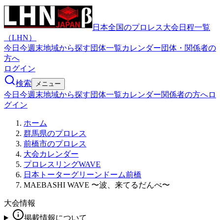
日本全国のプロレス大会日程一覧
（LHN）
今日
今週末
地域から探す
団体一覧
カレンダー
団体・関係者の
方へ
ログイン
検索
メニュー
今日
今週末
地域から探す
団体一覧
カレンダー
関係者の方へ
ロ
グイン
ホーム
群馬県のプロレス
前橋市のプロレス
大会カレンダー
プロレスリングWAVE
日本トーターグリーンドーム前橋
MAEBASHI WAVE 〜波、来てるだんべ〜
大会情報
掲載情報について