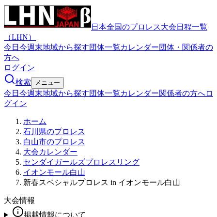
日本全国のプロレス大会日程一覧
（LHN）
今日
今週末
地域から探す
団体一覧
カレンダー
団体・関係者の
方へ
ログイン
検索
メニュー
今日
今週末
地域から探す
団体一覧
カレンダー
関係者の方へ
ロ
グイン
ホーム
石川県のプロレス
白山市のプロレス
大会カレンダー
センダイガールズプロレスリング
イオンモール白山
新春スペシャルプロレス in イオンモール白山
大会情報
掲載情報について