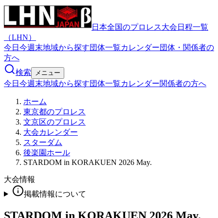
日本全国のプロレス大会日程一覧
（LHN）
今日
今週末
地域から探す
団体一覧
カレンダー
団体・関係者の
方へ
検索
メニュー
今日
今週末
地域から探す
団体一覧
カレンダー
関係者の方へ
ホーム
東京都のプロレス
文京区のプロレス
大会カレンダー
スターダム
後楽園ホール
STARDOM in KORAKUEN 2026 May.
大会情報
掲載情報について
STARDOM in KORAKUEN 2026 May.