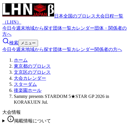
日本全国のプロレス大会日程一覧
（LHN）
今日
今週末
地域から探す
団体一覧
カレンダー
団体・関係者の
方へ
検索
メニュー
今日
今週末
地域から探す
団体一覧
カレンダー
関係者の方へ
ホーム
東京都のプロレス
文京区のプロレス
大会カレンダー
スターダム
後楽園ホール
Sammy presents STARDOM 5★STAR GP 2026 in
KORAKUEN Jul.
大会情報
掲載情報について