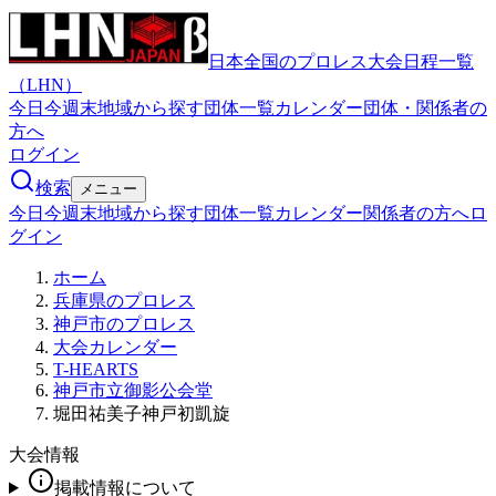
日本全国のプロレス大会日程一覧
（LHN）
今日
今週末
地域から探す
団体一覧
カレンダー
団体・関係者の
方へ
ログイン
検索
メニュー
今日
今週末
地域から探す
団体一覧
カレンダー
関係者の方へ
ロ
グイン
ホーム
兵庫県のプロレス
神戸市のプロレス
大会カレンダー
T-HEARTS
神戸市立御影公会堂
堀田祐美子神戸初凱旋
大会情報
掲載情報について