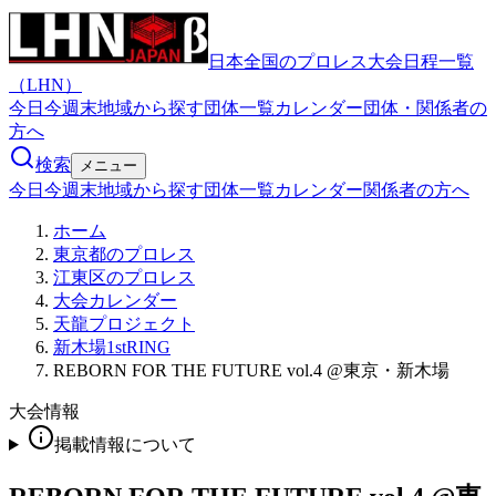
日本全国のプロレス大会日程一覧
（LHN）
今日
今週末
地域から探す
団体一覧
カレンダー
団体・関係者の
方へ
検索
メニュー
今日
今週末
地域から探す
団体一覧
カレンダー
関係者の方へ
ホーム
東京都のプロレス
江東区のプロレス
大会カレンダー
天龍プロジェクト
新木場1stRING
REBORN FOR THE FUTURE vol.4 @東京・新木場
大会情報
掲載情報について