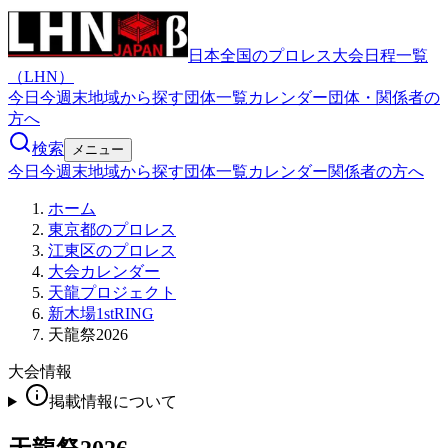
日本全国のプロレス大会日程一覧
（LHN）
今日
今週末
地域から探す
団体一覧
カレンダー
団体・関係者の
方へ
検索
メニュー
今日
今週末
地域から探す
団体一覧
カレンダー
関係者の方へ
ホーム
東京都のプロレス
江東区のプロレス
大会カレンダー
天龍プロジェクト
新木場1stRING
天龍祭2026
大会情報
掲載情報について