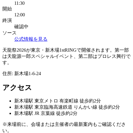
11:30
開始
12:00
終演
確認中
ソース
公式情報を見る
天龍祭2026が東京・新木場1stRINGで開催されます。第一部
は天龍源一郎スペシャルイベント、第二部はプロレス興行で
す。
住所:
新木場1-6-24
アクセス
新木場
駅
東京メトロ 有楽町線 徒歩約2分
新木場
駅
東京臨海高速鉄道 りんかい線 徒歩約2分
新木場
駅
JR 京葉線 徒歩約2分
※来場前に、会場または主催者の最新案内もご確認くださ
い。