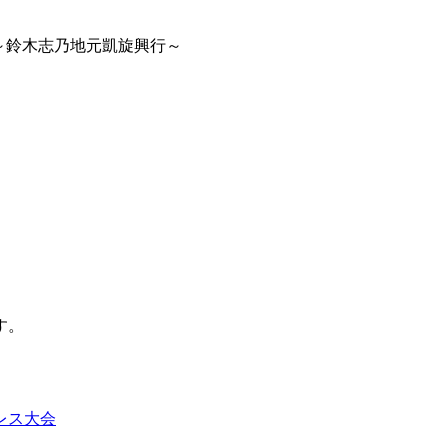
R WAY～鈴木志乃地元凱旋興行～
。
す。
レス大会