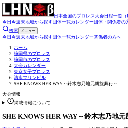
日本全国のプロレス大会日程一覧（
今日
今週末
地域から探す
団体一覧
カレンダー
団体・関係者の
検索
メニュー
今日
今週末
地域から探す
団体一覧
カレンダー
関係者の方へ
ホーム
静岡県のプロレス
静岡市のプロレス
大会カレンダー
東京女子プロレス
清水マリンビル
SHE KNOWS HER WAY～鈴木志乃地元凱旋興行～
大会情報
掲載情報について
SHE KNOWS HER WAY～鈴木志乃地