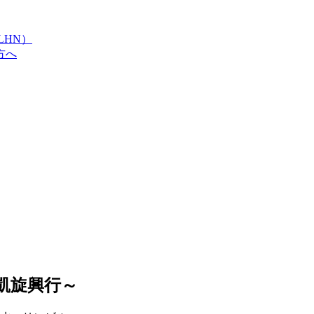
LHN）
方へ
元凱旋興行～