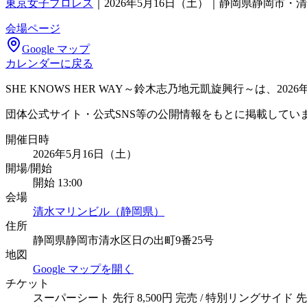
東京女子プロレス
｜
2026年5月16日（土）｜静岡県静岡市・
会場ページ
Google マップ
カレンダーに戻る
SHE KNOWS HER WAY～鈴木志乃地元凱旋興行～は、
団体公式サイト・公式SNS等の公開情報をもとに掲載してい
開催日時
2026年5月16日（土）
開場/開始
開始 13:00
会場
清水マリンビル（静岡県）
住所
静岡県静岡市清水区日の出町9番25号
地図
Google マップを開く
チケット
スーパーシート 先行 8,500円 完売 / 特別リングサイド 先行 6,