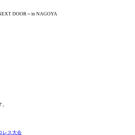
～NEXT DOOR～in NAGOYA
。
す。
ロレス大会