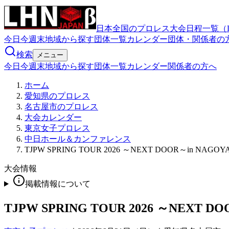
日本全国のプロレス大会日程一覧（
今日
今週末
地域から探す
団体一覧
カレンダー
団体・関係者の
検索
メニュー
今日
今週末
地域から探す
団体一覧
カレンダー
関係者の方へ
ホーム
愛知県のプロレス
名古屋市のプロレス
大会カレンダー
東京女子プロレス
中日ホール＆カンファレンス
TJPW SPRING TOUR 2026 ～NEXT DOOR～in NAGOY
大会情報
掲載情報について
TJPW SPRING TOUR 2026 ～NEXT D