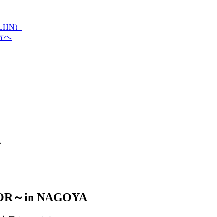
LHN）
方へ
A
OOR～in NAGOYA