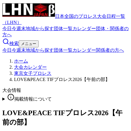
日本全国のプロレス大会日程一覧
（LHN）
今日
今週末
地域から探す
団体一覧
カレンダー
団体・関係者の
方へ
検索
メニュー
今日
今週末
地域から探す
団体一覧
カレンダー
関係者の方へ
ホーム
大会カレンダー
東京女子プロレス
LOVE&PEACE TIFプロレス2026【午前の部】
大会情報
掲載情報について
LOVE&PEACE TIFプロレス2026【午
前の部】