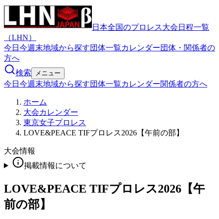
日本全国のプロレス大会日程一覧
（LHN）
今日
今週末
地域から探す
団体一覧
カレンダー
団体・関係者の
方へ
検索
メニュー
今日
今週末
地域から探す
団体一覧
カレンダー
関係者の方へ
ホーム
大会カレンダー
東京女子プロレス
LOVE&PEACE TIFプロレス2026【午前の部】
大会情報
掲載情報について
LOVE&PEACE TIFプロレス2026【午
前の部】