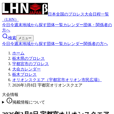
日本全国のプロレス大会日程一覧
（LHN）
今日
今週末
地域から探す
団体一覧
カレンダー
団体・関係者の
方へ
検索
メニュー
今日
今週末
地域から探す
団体一覧
カレンダー
関係者の方へ
ホーム
栃木県のプロレス
宇都宮市のプロレス
大会カレンダー
栃木プロレス
オリオンスクエア（宇都宮市オリオン市民広場）
2026年3月8日 宇都宮オリオンスクエア
大会情報
掲載情報について