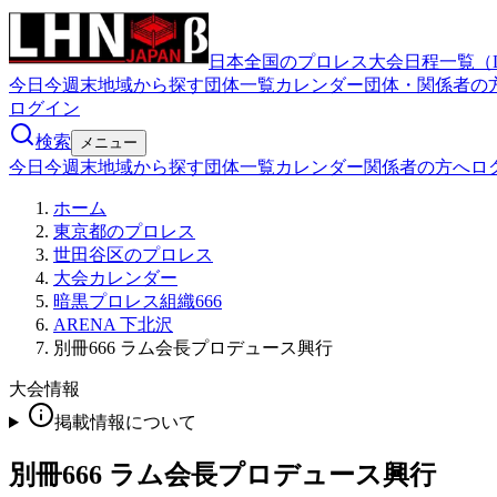
日本全国のプロレス大会日程一覧（
今日
今週末
地域から探す
団体一覧
カレンダー
団体・関係者の
ログイン
検索
メニュー
今日
今週末
地域から探す
団体一覧
カレンダー
関係者の方へ
ロ
ホーム
東京都のプロレス
世田谷区のプロレス
大会カレンダー
暗黒プロレス組織666
ARENA 下北沢
別冊666 ラム会長プロデュース興行
大会情報
掲載情報について
別冊666 ラム会長プロデュース興行