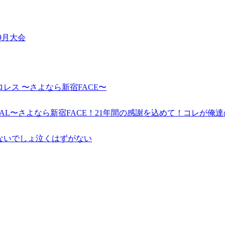
ス9月大会
日本プロレス 〜さよなら新宿FACE〜
】FACE FINAL〜さよなら新宿FACE！21年間の感謝を込めて！コ
泣くわけないでしょ泣くはずがない
」