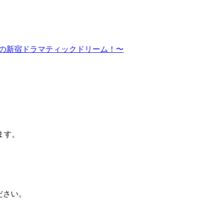
レが俺達の新宿ドラマティックドリーム！〜
ます。
ださい。