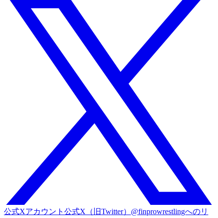
公式Xアカウント
公式X（旧Twitter）@finprowrestlingへのリ