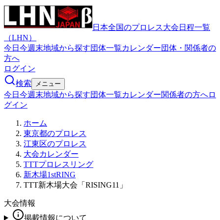
日本全国のプロレス大会日程一覧
（LHN）
今日
今週末
地域から探す
団体一覧
カレンダー
団体・関係者の
方へ
ログイン
検索
メニュー
今日
今週末
地域から探す
団体一覧
カレンダー
関係者の方へ
ロ
グイン
ホーム
東京都のプロレス
江東区のプロレス
大会カレンダー
TTTプロレスリング
新木場1stRING
TTT新木場大会「RISING11」
大会情報
掲載情報について