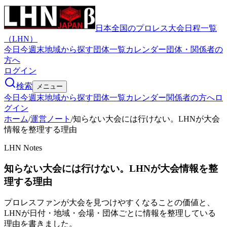
日本全国のプロレス大会日程一覧
（LHN）
今日
今週末
地域から探す
団体一覧
カレンダー
団体・関係者の
方へ
ログイン
検索
メニュー
今日
今週末
地域から探す
団体一覧
カレンダー
関係者の方へ
ロ
グイン
ホーム
/
運営ノート
/
知らない大会には行けない。LHNが大会
情報を整理する理由
LHN Notes
知らない大会には行けない。LHNが大会情報を整
理する理由
プロレスファンが大会を見つけやすくなることの価値と、
LHNが日付・地域・会場・団体ごとに情報を整理している
理由を書きました。