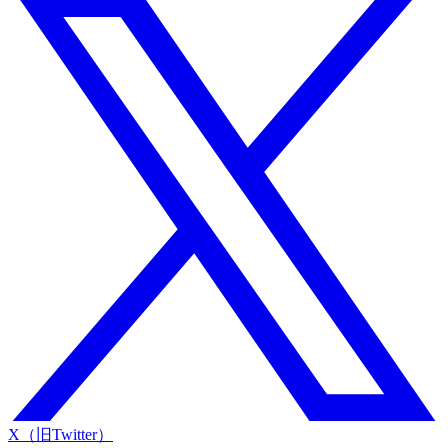
X（旧Twitter）