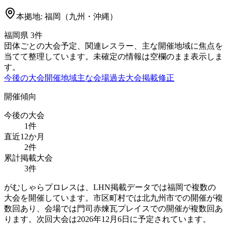
本拠地:
福岡（九州・沖縄）
福岡県
3
件
団体ごとの大会予定、関連レスラー、主な開催地域に焦点を
当てて整理しています。未確定の情報は空欄のまま表示しま
す。
今後の大会
開催地域
主な会場
過去大会
掲載修正
開催傾向
今後の大会
1
件
直近12か月
2
件
累計掲載大会
3
件
がむしゃらプロレスは、LHN掲載データでは福岡で複数の
大会を開催しています。市区町村では北九州市での開催が複
数回あり、会場では門司赤煉瓦プレイスでの開催が複数回あ
ります。次回大会は2026年12月6日に予定されています。