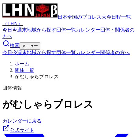
日本全国のプロレス大会日程一覧
（LHN）
今日
今週末
地域から探す
団体一覧
カレンダー
団体・関係者の
方へ
検索
メニュー
今日
今週末
地域から探す
団体一覧
カレンダー
関係者の方へ
ホーム
団体一覧
がむしゃらプロレス
団体情報
がむしゃらプロレス
カレンダーに戻る
公式サイト