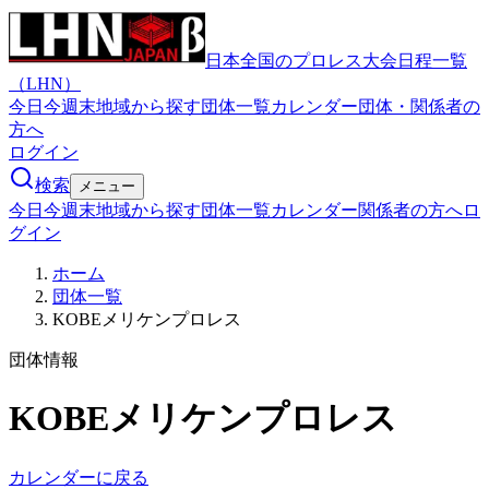
日本全国のプロレス大会日程一覧
（LHN）
今日
今週末
地域から探す
団体一覧
カレンダー
団体・関係者の
方へ
ログイン
検索
メニュー
今日
今週末
地域から探す
団体一覧
カレンダー
関係者の方へ
ロ
グイン
ホーム
団体一覧
KOBEメリケンプロレス
団体情報
KOBEメリケンプロレス
カレンダーに戻る