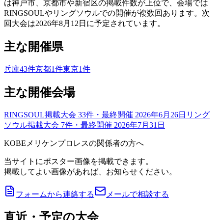
は神戸市、京都市や新宿区の掲載件数が上位で、会場では
RINGSOULやリングソウルでの開催が複数回あります。次
回大会は2026年8月12日に予定されています。
主な開催県
兵庫
43
件
京都
1
件
東京
1
件
主な開催会場
RINGSOUL
掲載大会
33
件
・最終開催 2026年6月26日
リング
ソウル
掲載大会
7
件
・最終開催 2026年7月31日
KOBEメリケンプロレスの関係者の方へ
当サイトにポスター画像を掲載できます。
掲載してよい画像があれば、お知らせください。
フォームから連絡する
メールで相談する
直近・予定の大会