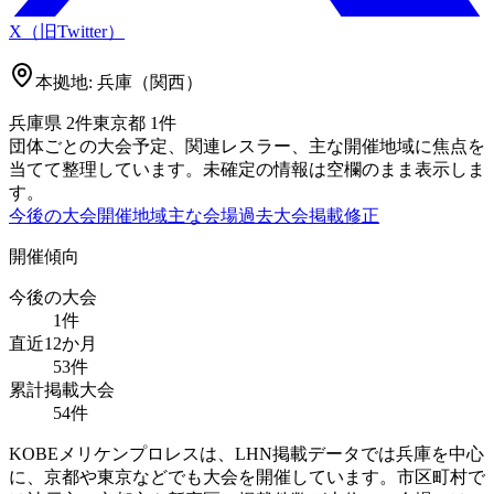
X（旧Twitter）
本拠地:
兵庫（関西）
兵庫県
2
件
東京都
1
件
団体ごとの大会予定、関連レスラー、主な開催地域に焦点を
当てて整理しています。未確定の情報は空欄のまま表示しま
す。
今後の大会
開催地域
主な会場
過去大会
掲載修正
開催傾向
今後の大会
1
件
直近12か月
53
件
累計掲載大会
54
件
KOBEメリケンプロレスは、LHN掲載データでは兵庫を中心
に、京都や東京などでも大会を開催しています。市区町村で