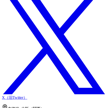
X（旧Twitter）