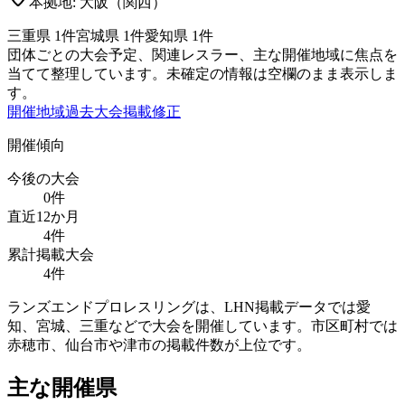
本拠地:
大阪（関西）
三重県
1
件
宮城県
1
件
愛知県
1
件
団体ごとの大会予定、関連レスラー、主な開催地域に焦点を
当てて整理しています。未確定の情報は空欄のまま表示しま
す。
開催地域
過去大会
掲載修正
開催傾向
今後の大会
0
件
直近12か月
4
件
累計掲載大会
4
件
ランズエンドプロレスリングは、LHN掲載データでは愛
知、宮城、三重などで大会を開催しています。市区町村では
赤穂市、仙台市や津市の掲載件数が上位です。
主な開催県