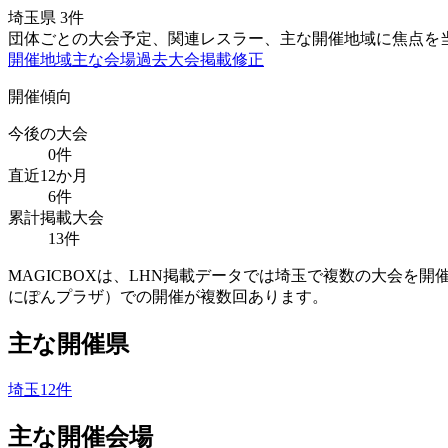
埼玉県
3
件
団体ごとの大会予定、関連レスラー、主な開催地域に焦点を
開催地域
主な会場
過去大会
掲載修正
開催傾向
今後の大会
0
件
直近12か月
6
件
累計掲載大会
13
件
MAGICBOXは、LHN掲載データでは埼玉で複数の大会
にぽんプラザ）での開催が複数回あります。
主な開催県
埼玉
12
件
主な開催会場