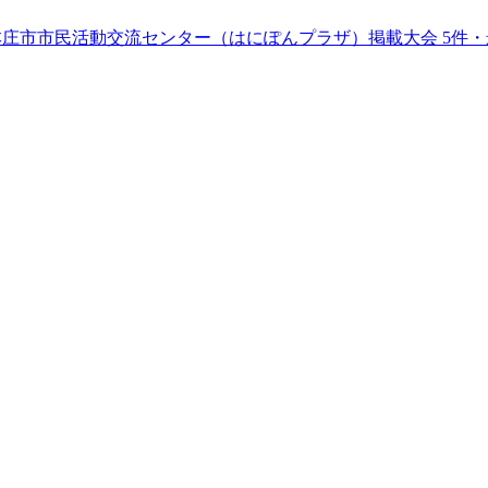
本庄市市民活動交流センター（はにぽんプラザ）
掲載大会
5
件
・