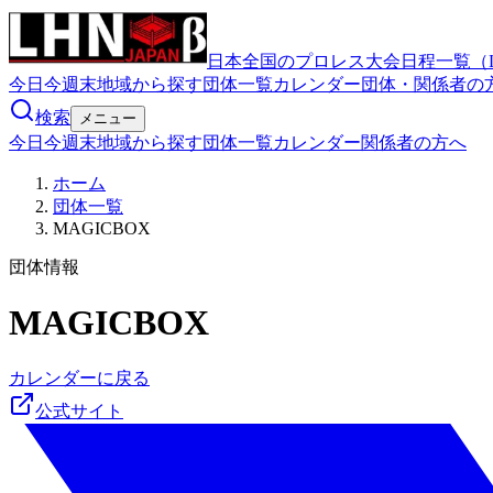
日本全国のプロレス大会日程一覧（
今日
今週末
地域から探す
団体一覧
カレンダー
団体・関係者の
検索
メニュー
今日
今週末
地域から探す
団体一覧
カレンダー
関係者の方へ
ホーム
団体一覧
MAGICBOX
団体情報
MAGICBOX
カレンダーに戻る
公式サイト